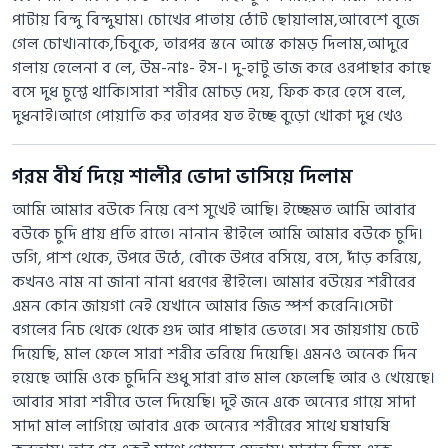
পাটায় বিন্দু বিন্দুঘাম। চোখের পাতায় ঠোট ছোয়ালাম,আবেশে বুজে
গেল চোখ।নাকে,চিবুকে, তারপর স্তনে আস্তে কামড় দিলাম,আদুরে
গলায় হেলেনা ব লে, উম-নাঃ- ইস-। দু-হাটু ভাজ করে ওরপাছার কাছে
বসে দুধ চুশ্তে থাকি।সারা শরীর মোচড় দেয়, ফিক করে হেসে বলে,
দুধনাই।আগে পোয়াতি কর তারপর যত ইচ্ছে বুড়ো খোকা দুধ খেও
গরম বীর্য দিয়ে শালীর ভোদা ভাসিয়ে দিলাম
আমি আমার বউকে নিয়ে বেশ সুখেই আছি। ইচ্ছেমত আমি আবার
বউকে চুদি প্রায় প্রতি রাতে। নানান স্টাইলে আমি আমার বউকে চুদি।
ডগি, পাশ থেকে, উপরে উঠে, বৌকে উপরে বসিয়ে, বসে, দাঁড় করিয়ে,
কখনও নাম না জানা নানা ধরণের স্টাইলে। আমার বউয়ের শরীরের
এমন কোন জায়গা নেই যেখানে আমার জিভ স্পর্শ করেনি।সেটা
বগলের নিচ থেকে থেকে গুদ আর পাছার ভেতরে। সব জায়গায় চেটে
দিয়েছি, মাল ফেলে সারা শরীর ভরিয়ে দিয়েছি। এমনও অনেক দিন
হয়েছে আমি ওকে চুদিনি শুধু সারা রাত মাল ফেলেছি আর ও খেয়েছে।
আবার সারা শরীরে ডলে দিয়েছি। দুই জনে একে অন্যের গায়ে সাদা
সাদা মাল লাগিয়ে আবার একে অন্যের শরীরের সাথে ঘষাঘষি