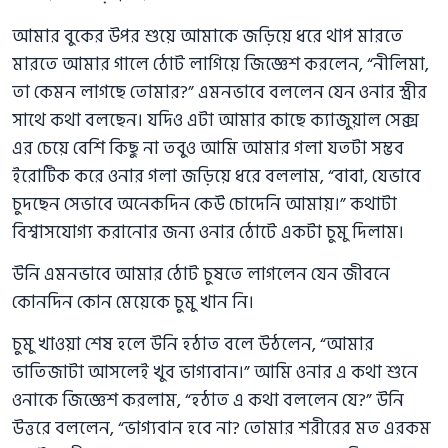
আমার বুকের উপর শুয়ে আমাকে জড়িয়ে ধরে থাপ মারতে
মারতে আমার গালে ঠোট লাগিয়ে জিজ্ঞেশ করলেন, “নীলিমা,
তা কেমন লাগছে তোমার?” এমনভাবে বললেন যেন ওনার স্ত্রীর
সাথে কথা বলছেন। যদিও এটা আমার কাছে ক্যাজুয়াল সেক্স
এর চেয়ে বেশি কিছু না তবুও আমি আমার গলা যতটা সম্ভব
ইরোটিক করে ওনার গলা জড়িয়ে ধরে বললাম, “বাবা, যেভাবে
চুদছেন সেভাবে অনেকদিন কেউ চোদেনি আমায়।” কথাটা
বিশ্বাসযোগ্য করানোর জন্য ওনার ঠোটে একটা চুমু দিলাম।
উনি এমনভাবে আমার ঠোট চুষতে লাগলেন যেন জীবনে
কোনদিন কোন মেয়েকে চুমু খান নি।
চুমু খাওয়া শেষ হলে উনি হঠাত বলে উঠলেন, “আমার
ভাতিজাটা আসলেই খুব ভাগ্যবান।” আমি ওনার এ কথা শুনে
ওনাকে জিজ্ঞেশ করলাম, “হঠাত এ কথা বললেন যে?” উনি
উত্তরে বললেন, “ভাগ্যবান হবে না? তোমার শরীরের মত এরকম