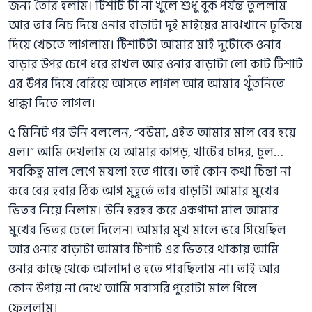
জন্য তৈরি হলাম। টিশার্ট টা না খুলে শুধু বুক পর্যন্ত তুললাম
আর তার নিচ দিয়ে ওনার বাড়াটা দুই মাইয়ের মাঝখানে ঢুকিয়ে
দিয়ে খেচতে লাগলাম। টিশার্টটা আমার মাই দুটোকে ওনার
বাড়ার উপর চেপে ধরে রাখল আর ওনার বাড়াটা লো কাট টিশার্ট
এর উপর দিয়ে বেরিয়ে আসতে লাগল আর আমার থুঁতনিতে
ধাক্কা দিতে লাগল।
৫ মিনিট পর উনি বললেন, “বউমা, এইত আমার মাল বের হয়ে
এল।” আমি দেখলাম যে আমার কাপড়, খাটের চাদর, চুল…
সবকিছু মাল লেগে ময়লা হতে পারে। তাই কোন কথা চিন্তা না
করে বের হবার ঠিক আগ মুহূর্তে তার বাড়াটা আমার মুখের
ভিতর নিয়ে নিলাম। উনি হরহর করে একগাদা মাল আমার
মুখের ভিতর ঢেলে দিলেন। আমার মুখ মালে ভরে গিয়েছিল
আর ওনার বাড়াটা আমার টিশার্ট এর ভিতরে থাকায় আমি
ওনার কাছে থেকে আলাদা ও হতে পারছিলাম না। তাই আর
কোন উপায় না দেখে আমি সরাসরি পুরোটা মাল গিলে
ফেললাম।