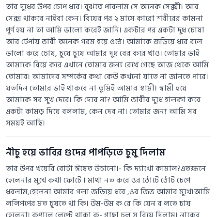
তার দুধের উপর চেপে ধরে। বুঝতে পারলাম সে অনেক সেক্সী। আর
সেক্স থাকবে নাইবা কেন। বিয়ের পর ২ মাসে কারো শরীরের কামনা
পূর্ণ হয় না তা আমি ভালো করেই জানি। একটার পর একটা দুধ চোষা
আর টেপায় ভাবী অনেক গরম হয়ে ওঠে। আমাকে জড়িয়ে ধরে বলে
ভালো করে চোষ, চুষে চুষে আমার দুধ বের করে খাও। তোমার ভাই
আমাকে বিয়ে করে এখানে তোমার জন্য রেখে গেছে আজ থেকে আমি
তোমার। আমাদের সম্পর্কের কথা কেউ কখনো যাতে না জানতে পারে।
যতদিন তোমার ভাই থাকবে না তুমিই আমার স্বামী। স্বামী হয়ে
আমাকে সব সুখ দেবে। কি দেবে না? আমি ভাবীর দুধে হালকা করে
একটা কামড় দিয়ে বললাম, কেন দেব না। তোমার জন্য আমি সব
সময়ই আছি।
নীচু হয়ে ভাবির গুদের পাপড়িতে চুমু দিলাম
তার উপর খয়েরি বোটা ঈষেত উচানো।- কি দ্যাখো কামাল?এতক্ষনে
হেলেনার মুখে কথা ফোটে । মাথা নত করে ওর ঠোটে ঠোট চেপে
ধরলাম,হেলেনা আমার গলা জড়িয়ে ধরে ,ওর জিভ আমার মুখে।আমি
ললিপপের মত চুষতে থা কি। উম-উম ক রে কি যেন ব লতে চায়
হেলেনা। কপালে লেপ্টে থাকা ক- গাছা চুল স রিয়ে দিলাম। নাকের