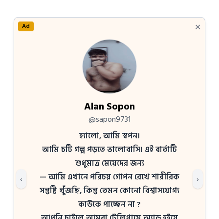
✕
Ad
Alan Sopon
@sapon9731
হ্যালো, আমি স্বপন।
আমি চটি গল্প পড়তে ভালোবাসি। এই বার্তাটি
শুধুমাত্র মেয়েদের জন্য
— আমি এখানে পরিচয় গোপন রেখে শারীরিক
‹
›
সন্তুষ্টি খুঁজছি, কিন্তু তেমন কোনো বিশ্বাসযোগ্য
কাউকে পাচ্ছেন না ?
আপনি চাইলে আমরা টেলিগ্রামে অ্যাড হইয়ে