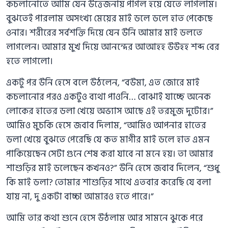
কচলানোতে আমি যেন উত্তেজনায় পাগল হয়ে যেতে লাগলাম।
বুঝতেই পারলাম অসংখ্য মেয়ের মাই ডলে ডলে হাত পেকেছে
ওনার। শরীরের সর্বশক্তি দিয়ে যেন উনি আমার মাই ডলতে
লাগলেন। আমার মুখ দিয়ে আনন্দের আআহহ উউহহ শব্দ বের
হতে লাগলো।
একটু পর উনি হেসে বলে উঠলেন, “বউমা, এত জোরে মাই
কচলানোর পরও একটুও ব্যথা পাওনি… বোঝাই যাচ্ছে অনেক
লোকের হাতের ডলা খেয়ে অভ্যাস আছে এই তরমুজ দুটোর।”
আমিও মুচকি হেসে জবাব দিলাম, “আমিও আপনার হাতের
ডলা খেয়ে বুঝতে পেরেছি যে কত মাগীর মাই ডলে হাত এমন
পাকিয়েছেন সেটা গুনে শেষ করা যাবে না মনে হয়। তা আমার
শাশুড়ির মাই ডলেছেন কখনও?” উনি হেসে জবাব দিলেন, “শুধু
কি মাই ডলা? তোমার শাশুড়ির সাথে এতবার করেছি যে বলা
যায় না, দু একটা বাচ্চা আমারও হতে পারে।”
আমি তার কথা শুনে হেসে উঠলাম আর সামনে ঝুকে পরে