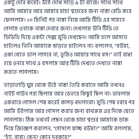
একটু দেরি করেই। উঠে দেখি সাড়ে ৯ টা বাজে। সাথে সাথে
আমি আমার আর আমার চাচা শ্বশুরের জন্য নাস্তা রেডি করে
ফেললাম। ১০ মিনিট পর নাস্তা নিয়ে আমি টিভি এর সামনে
গেলাম ওনাকে নাস্তা দেবার জন্য। দেখলাম উনি টিভি তে
ডিভিডি দিয়ে একটা সেক্স মুভি দেখছেন। আমি চলে আসতে
চাইলেও তিনি আমাকে ছাড়তে চাইলেন না। বললেন, “বউমা,
একা খেতে ভাল লাগবে না, তুমিও আমার সাথে বস।” তাই বাধ্য
হয়ে ওনার সাথে এ বসলাম আর টিভি দেখতে দেখতে নাস্তা
করতে লাগলাম।
তাড়াতাড়ি ঘুম থেকে উঠে নাস্তা তৈরি করাতে আমি তখনও
নাইট গাউন পরা ছিলাম আর ভেতরে কিছুই ছিল না। ভাবলাম
একবারে গোসল শেষ করেই কাপড় বদলাবো। মুভি শেষ হবার পর
আমি উঠলাম আর গোসল করার জন্য বাথরুম এর দিকে যেতে
লাগলাম। ঠিক তখনই পেছন থেকে চাচা শ্বশুর আমাকে ডাক
দিয়ে জিজ্ঞেশ করলেন, “গোসলে যাচ্ছ বউমা?” আমি বললাম,
“হ্যাঁ, বাবা। কেন? কোন দরকার?”