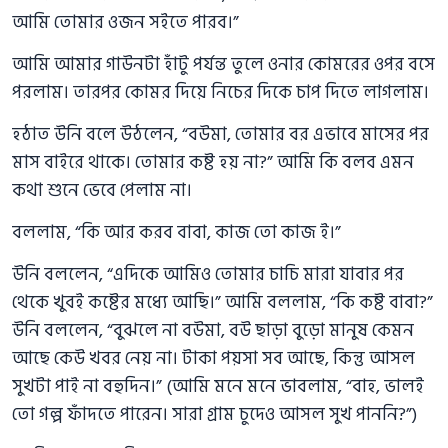
আমি তোমার ওজন সইতে পারব।”
আমি আমার গাউনটা হাঁটু পর্যন্ত তুলে ওনার কোমরের ওপর বসে
পরলাম। তারপর কোমর দিয়ে নিচের দিকে চাপ দিতে লাগলাম।
হঠাত উনি বলে উঠলেন, “বউমা, তোমার বর এভাবে মাসের পর
মাস বাইরে থাকে। তোমার কষ্ট হয় না?” আমি কি বলব এমন
কথা শুনে ভেবে পেলাম না।
বললাম, “কি আর করব বাবা, কাজ তো কাজ ই।”
উনি বললেন, “এদিকে আমিও তোমার চাচি মারা যাবার পর
থেকে খুবই কষ্টের মধ্যে আছি।” আমি বললাম, “কি কষ্ট বাবা?”
উনি বললেন, “বুঝলে না বউমা, বউ ছাড়া বুড়ো মানুষ কেমন
আছে কেউ খবর নেয় না। টাকা পয়সা সব আছে, কিন্তু আসল
সুখটা পাই না বহুদিন।” (আমি মনে মনে ভাবলাম, “বাহ, ভালই
তো গল্প ফাঁদতে পারেন। সারা গ্রাম চুদেও আসল সুখ পাননি?”)